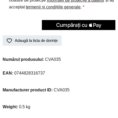
noastre de protecție
informații de protecție a datelor
și ați
acceptat
termenii și condițiile generale
.
*
Adaugă la lista de dorințe
Numărul produsului:
CVA035
EAN:
0744828316737
Manufacturer product ID:
CVA035
Weight:
0.5 kg