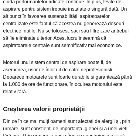
ciuda performanțelor ridicate continue. În plus, țevile de
aspirare pentru sistem trebuie instalate o singură dată. Un
alt punct în favoarea sustenabilității aspiratoarelor
centralizate este faptul că acestea nu generează deșeuri
electrice inutile. Nu se folosesc saci sau filtre care ar trebui
să fie eliminate ulterior. Acest lucru înseamnă că
aspiratoarele centrale sunt semnificativ mai economice.
Motorul unui sistem central de aspirare poate fi, de
asemenea, ușor de înlocuit de către neprofesioniști.
Deoarece motoarele sunt foarte durabile și garantează până
la 1.000 de ore de funcționare, înlocuirea motorului este
relativ rară.
Creșterea valorii proprietății
Din ce în ce mai mulți oameni sunt afectați de alergii și, prin
urmare, sunt conștienți de importanța igienei și a unei vieți
fără praf. Prin urmare, atunci când se construiește o casă