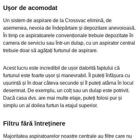
Ușor de acomodat
Un sistem de aspirare de la Crossvac elimină, de
asemenea, nevoia de îndepărtare și depozitare anevoioasă.
În timp ce aspiratoarele convenționale trebuie depozitate în
camera de serviciu sau într-un dulap, cu un aspirator central
trebuie doar să agățați furtunul de aspirare.
Acest lucru este incredibil de ușor datorită faptului că
furtunul este foarte ușor și manevrabil. Îl puteți înfășura cu
ușurință și în doar câteva secunde și îl puteți atârna în locul
desemnat. De exemplu, un colț sau un dulap este potrivit.
Dacă casa dvs. are mai multe etaje, puteți folosi pur și
simplu un al doilea furtun la etajul superior.
Filtru fără întreținere
Majoritatea aspiratoarelor noastre centrale au filtre care nu