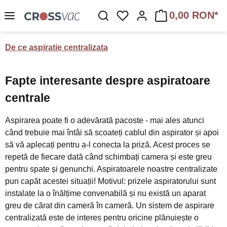
Sari la conținutul principal
0,00 RON*
Aveți 0 articole din lista d
De ce aspiratie centralizata
Fapte interesante despre aspiratoare
centrale
Aspirarea poate fi o adevărată pacoste - mai ales atunci
când trebuie mai întâi să scoateți cablul din aspirator și apoi
să vă aplecați pentru a-l conecta la priză. Acest proces se
repetă de fiecare dată când schimbați camera și este greu
pentru spate și genunchi. Aspiratoarele noastre centralizate
pun capăt acestei situații! Motivul: prizele aspiratorului sunt
instalate la o înălțime convenabilă și nu există un aparat
greu de cărat din cameră în cameră. Un sistem de aspirare
centralizată este de interes pentru oricine plănuiește o