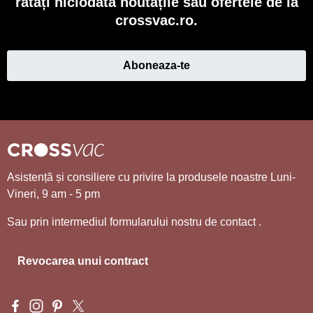
ratați niciodată noutățile sau ofertele de la
crossvac.ro.
Aboneaza-te
Asistență și consiliere cu privire la produsele noastre Luni-
Vineri, 9 am - 5 pm
Sau prin intermediul formularului nostru de contact
.
Revocarea unui contract
Visit us on Facebook – opens in a new browser tab (external l
Check us out on Instagram – opens in a new browser tab (e
Get inspired on Pinterest – opens in a new browser tab
Follow us on X – opens in a new browser tab (exte