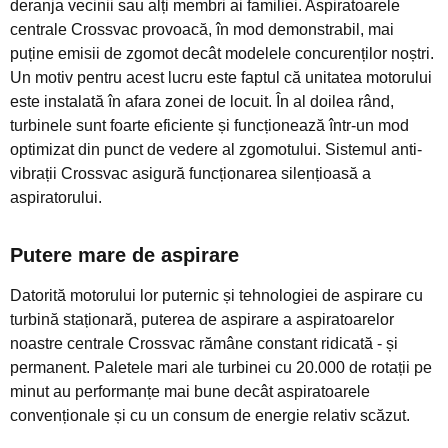
deranja vecinii sau alți membri ai familiei. Aspiratoarele
centrale Crossvac provoacă, în mod demonstrabil, mai
puține emisii de zgomot decât modelele concurenților noștri.
Un motiv pentru acest lucru este faptul că unitatea motorului
este instalată în afara zonei de locuit. În al doilea rând,
turbinele sunt foarte eficiente și funcționează într-un mod
optimizat din punct de vedere al zgomotului. Sistemul anti-
vibrații Crossvac asigură funcționarea silențioasă a
aspiratorului.
Putere mare de aspirare
Datorită motorului lor puternic și tehnologiei de aspirare cu
turbină staționară, puterea de aspirare a aspiratoarelor
noastre centrale Crossvac rămâne constant ridicată - și
permanent. Paletele mari ale turbinei cu 20.000 de rotații pe
minut au performanțe mai bune decât aspiratoarele
convenționale și cu un consum de energie relativ scăzut.