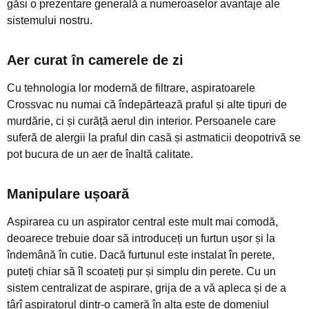
găsi o prezentare generală a numeroaselor avantaje ale
sistemului nostru.
Aer curat în camerele de zi
Cu tehnologia lor modernă de filtrare, aspiratoarele
Crossvac nu numai că îndepărtează praful și alte tipuri de
murdărie, ci și curăță aerul din interior. Persoanele care
suferă de alergii la praful din casă și astmaticii deopotrivă se
pot bucura de un aer de înaltă calitate.
Manipulare ușoară
Aspirarea cu un aspirator central este mult mai comodă,
deoarece trebuie doar să introduceți un furtun ușor și la
îndemână în cutie. Dacă furtunul este instalat în perete,
puteți chiar să îl scoateți pur și simplu din perete. Cu un
sistem centralizat de aspirare, grija de a vă apleca și de a
târî aspiratorul dintr-o cameră în alta este de domeniul