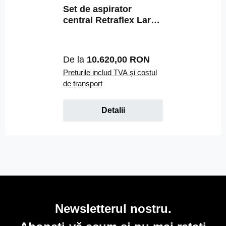
Set de aspirator
central Retraflex Large
B900
Preț obișnuit:
De la
10.620,00 RON
Preturile includ TVA și costul
de transport
Detalii
Newsletterul nostru.