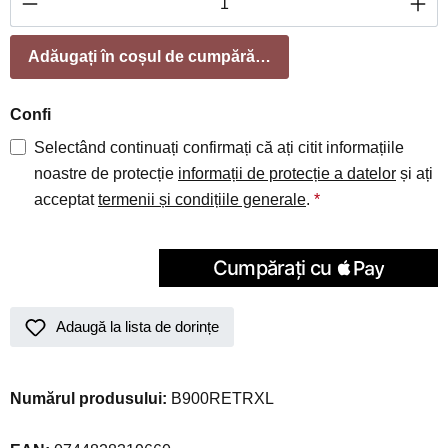
Adăugați în coșul de cumpărături
Confi
Selectând continuați confirmați că ați citit informațiile
noastre de protecție
informații de protecție a datelor
și ați
acceptat
termenii și condițiile generale
.
*
Adaugă la lista de dorințe
Numărul produsului:
B900RETRXL