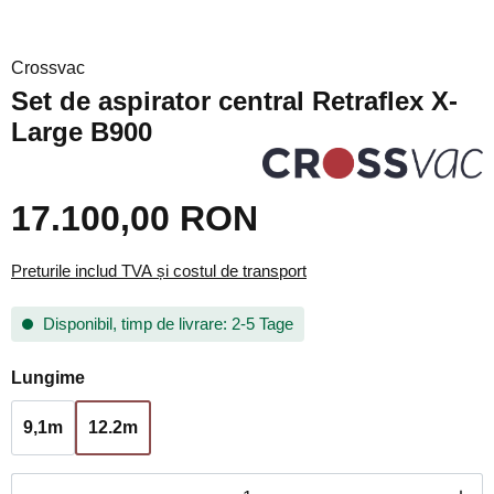
Crossvac
Set de aspirator central Retraflex X-
Large B900
17.100,00 RON
Preturile includ TVA și costul de transport
Disponibil, timp de livrare: 2-5 Tage
Selectați
Lungime
9,1m
12.2m
Cantitate produs: Introduceți cantitatea dorită