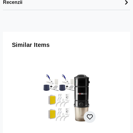
Recenzii
Sari peste galeria de produse
Similar Items